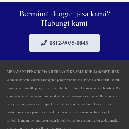
Berminat dengan jasa kami?
Hubungi kami
0812-9035-0045
MELAYANI PENGIRIMAN REKLAME KE SELURUH JABODETABEK
Anda tidak perlu khawatir mengenai pengiriman barang, karena Ahli Huruf Timbul
mampu menghandle pengiriman letter atau huruf timbul dengan sangat hati-hati. Dan
kami akan selalu membantu memantau dan mengawasi pengiriman letter atau neon
box juga hingga selamat sampai tujuan. Apabila anda membutuhkan estimasi
perhitungan biaya pembuatan produk silakan cek di halaman analisa harga huruf
timbul . Dengan menggunakan letter timbul, tempat usaha dan kantor anda semakin
eyecatching dan mudah diingat oleh masyarakat.