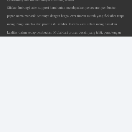
Silakan hubungi sales support kami untuk mendapatkan penawaran pembuatan
papan nama menarik, tentunya dengan harga letter timbul murah yang fleksibel tanpa
mengurangi kualitas dari produk itu sendiri. Karena kami selalu mengutamakan
kualitas dalam setiap pembuatan. Mulai dari proses desain yang teliti, pemotongan
menggunakan mesin laser yang presisi, proses produksi yang terampil serta
finishing produk dengan sangat hati-hati.
Coverage Area pelayanan Jakarta, Tangerang, Depok, Bogor, Bekasi.
Ahli Huruf Timbul
Adalah Jasa Ahli Pembuatan Neon Box, Huruf Timbul,
Billboard dan Aneka Macam Reklame Lainnya.
Menu Utama
Beranda