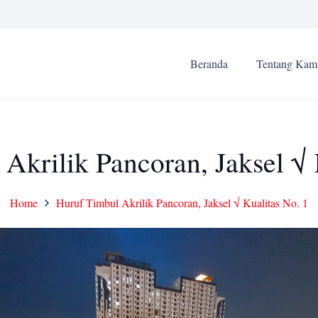
Beranda
Tentang Kam
Akrilik Pancoran, Jaksel √ 
Home
Huruf Timbul Akrilik Pancoran, Jaksel √ Kualitas No. 1