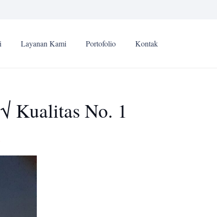
i
Layanan Kami
Portofolio
Kontak
√ Kualitas No. 1
1