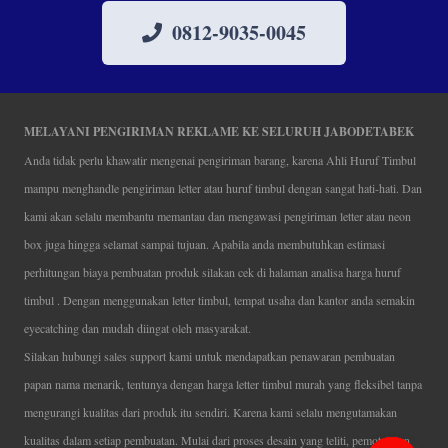
0812-9035-0045
MELAYANI PENGIRIMAN REKLAME KE SELURUH JABODETABEK
Anda tidak perlu khawatir mengenai pengiriman barang, karena Ahli Huruf Timbul
mampu menghandle pengiriman letter atau huruf timbul dengan sangat hati-hati. Dan
kami akan selalu membantu memantau dan mengawasi pengiriman letter atau neon
box juga hingga selamat sampai tujuan. Apabila anda membutuhkan estimasi
perhitungan biaya pembuatan produk silakan cek di halaman analisa harga huruf
timbul . Dengan menggunakan letter timbul, tempat usaha dan kantor anda semakin
eyecatching dan mudah diingat oleh masyarakat.
Silakan hubungi sales support kami untuk mendapatkan penawaran pembuatan
papan nama menarik, tentunya dengan harga letter timbul murah yang fleksibel tanpa
mengurangi kualitas dari produk itu sendiri. Karena kami selalu mengutamakan
kualitas dalam setiap pembuatan. Mulai dari proses desain yang teliti, pemotongan