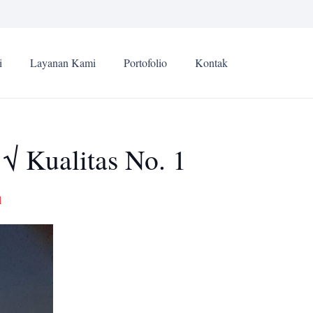
i
Layanan Kami
Portofolio
Kontak
√ Kualitas No. 1
1