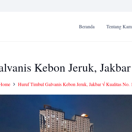
Beranda
Tentang Kam
lvanis Kebon Jeruk, Jakbar 
Home
Huruf Timbul Galvanis Kebon Jeruk, Jakbar √ Kualitas No. 