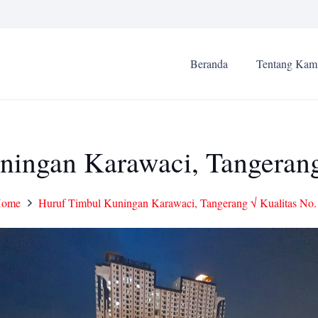
Beranda
Tentang Kam
ingan Karawaci, Tangerang
ome
Huruf Timbul Kuningan Karawaci, Tangerang √ Kualitas No.