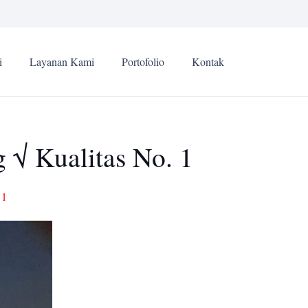
i
Layanan Kami
Portofolio
Kontak
 √ Kualitas No. 1
 1