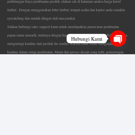
perhitungan biaya pembuatan produk silakan cek di halaman analisa harga huruf
timbul . Dengan menggunakan letter timbul, tempat usaha dan kantor anda semakin
eyecatching dan mudah diingat oleh masyarakat.
Silakan hubungi sales support kami untuk mendapatkan penawaran pembuatan
papan nama menarik, tentunya dengan harga letter timbul murah yang fleksibel tanpa
Hubungi Kami
mengurangi kualitas dari produk itu sendiri. Karena kami selalu mengutamakan
Open
kualitas dalam setiap pembuatan. Mulai dari proses desain yang teliti, pemotongan
chaty
menggunakan mesin laser yang presisi, proses produksi yang terampil serta
finishing produk dengan sangat hati-hati.
Coverage Area pelayanan Jakarta, Tangerang, Depok, Bogor, Bekasi.
Ahli Huruf Timbul
Adalah Jasa Ahli Pembuatan Neon Box, Huruf Timbul,
Billboard dan Aneka Macam Reklame Lainnya.