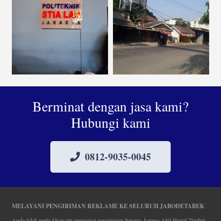
Berminat dengan jasa kami?
Hubungi kami
0812-9035-0045
MELAYANI PENGIRIMAN REKLAME KE SELURUH JABODETABEK
Anda tidak perlu khawatir mengenai pengiriman barang, karena Ahli Huruf Timbul