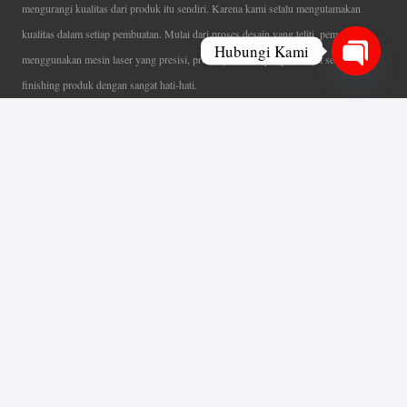
mengurangi kualitas dari produk itu sendiri. Karena kami selalu mengutamakan
kualitas dalam setiap pembuatan. Mulai dari proses desain yang teliti, pemotongan
Hubungi Kami
menggunakan mesin laser yang presisi, proses produksi yang terampil serta
Open
finishing produk dengan sangat hati-hati.
chaty
Coverage Area pelayanan Jakarta, Tangerang, Depok, Bogor, Bekasi.
Ahli Huruf Timbul
Adalah Jasa Ahli Pembuatan Neon Box, Huruf Timbul,
Billboard dan Aneka Macam Reklame Lainnya.
Menu Utama
Beranda
Tentang Kami