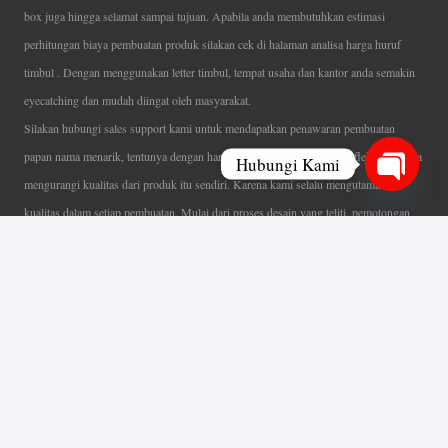
box juga hingga selamat sampai tujuan. Apabila anda membutuhkan estimasi
perhitungan biaya pembuatan produk silakan cek di halaman analisa harga huruf
timbul . Dengan menggunakan letter timbul, tempat usaha dan kantor anda semakin
eyecatching dan mudah diingat oleh masyarakat.
Silakan hubungi sales support kami untuk mendapatkan penawaran pembuatan
papan nama menarik, tentunya dengan harga letter timbul murah yang fleksibel tanpa
Hubungi Kami
mengurangi kualitas dari produk itu sendiri. Karena kami selalu mengutamakan
Open
kualitas dalam setiap pembuatan. Mulai dari proses desain yang teliti, pemotongan
chaty
menggunakan mesin laser yang presisi, proses produksi yang terampil serta
finishing produk dengan sangat hati-hati.
Coverage Area pelayanan Jakarta, Tangerang, Depok, Bogor, Bekasi.
Ahli Huruf Timbul
Adalah Jasa Ahli Pembuatan Neon Box, Huruf Timbul,
Billboard dan Aneka Macam Reklame Lainnya.