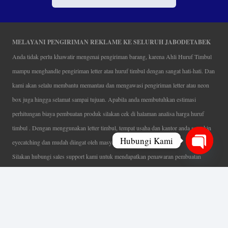
MELAYANI PENGIRIMAN REKLAME KE SELURUH JABODETABEK
Anda tidak perlu khawatir mengenai pengiriman barang, karena Ahli Huruf Timbul
mampu menghandle pengiriman letter atau huruf timbul dengan sangat hati-hati. Dan
kami akan selalu membantu memantau dan mengawasi pengiriman letter atau neon
box juga hingga selamat sampai tujuan. Apabila anda membutuhkan estimasi
perhitungan biaya pembuatan produk silakan cek di halaman analisa harga huruf
timbul . Dengan menggunakan letter timbul, tempat usaha dan kantor anda semakin
Hubungi Kami
eyecatching dan mudah diingat oleh masyarakat.
Silakan hubungi sales support kami untuk mendapatkan penawaran pembuatan
Open
papan nama menarik, tentunya dengan harga letter timbul murah yang fleksibel tanpa
chaty
mengurangi kualitas dari produk itu sendiri. Karena kami selalu mengutamakan
kualitas dalam setiap pembuatan. Mulai dari proses desain yang teliti, pemotongan
menggunakan mesin laser yang presisi, proses produksi yang terampil serta
finishing produk dengan sangat hati-hati.