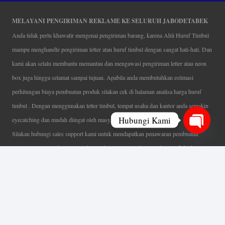
MELAYANI PENGIRIMAN REKLAME KE SELURUH JABODETABEK
Anda tidak perlu khawatir mengenai pengiriman barang, karena Ahli Huruf Timbul
mampu menghandle pengiriman letter atau huruf timbul dengan sangat hati-hati. Dan
kami akan selalu membantu memantau dan mengawasi pengiriman letter atau neon
box juga hingga selamat sampai tujuan. Apabila anda membutuhkan estimasi
perhitungan biaya pembuatan produk silakan cek di halaman analisa harga huruf
timbul . Dengan menggunakan letter timbul, tempat usaha dan kantor anda semakin
Hubungi Kami
eyecatching dan mudah diingat oleh masyarakat.
Silakan hubungi sales support kami untuk mendapatkan penawaran pembuatan
Open
papan nama menarik, tentunya dengan harga letter timbul murah yang fleksibel tanpa
chaty
mengurangi kualitas dari produk itu sendiri. Karena kami selalu mengutamakan
kualitas dalam setiap pembuatan. Mulai dari proses desain yang teliti, pemotongan
menggunakan mesin laser yang presisi, proses produksi yang terampil serta
finishing produk dengan sangat hati-hati.
Coverage Area pelayanan Jakarta, Tangerang, Depok, Bogor, Bekasi.