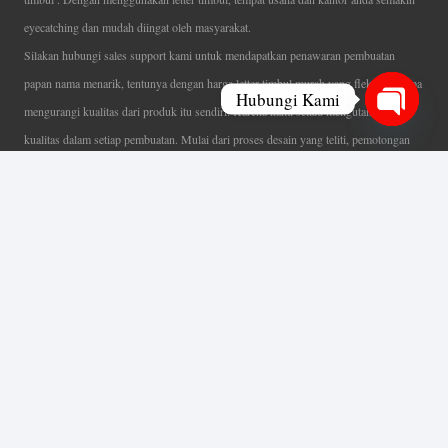
eyecatching dan mudah diingat oleh masyarakat.
Silakan hubungi sales support kami untuk mendapatkan penawaran pembuatan
papan nama menarik, tentunya dengan harga letter timbul murah yang fleksibel tanpa
Hubungi Kami
mengurangi kualitas dari produk itu sendiri. Karena kami selalu mengutamakan
Open
kualitas dalam setiap pembuatan. Mulai dari proses desain yang teliti, pemotongan
chaty
menggunakan mesin laser yang presisi, proses produksi yang terampil serta
finishing produk dengan sangat hati-hati.
Coverage Area pelayanan Jakarta, Tangerang, Depok, Bogor, Bekasi.
Ahli Huruf Timbul
Adalah Jasa Ahli Pembuatan Neon Box, Huruf Timbul,
Billboard dan Aneka Macam Reklame Lainnya.
Menu Utama