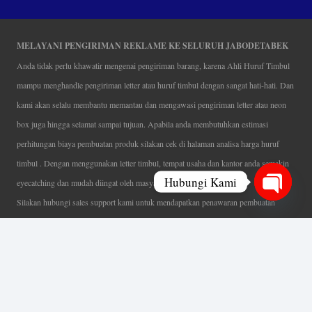
MELAYANI PENGIRIMAN REKLAME KE SELURUH JABODETABEK
Anda tidak perlu khawatir mengenai pengiriman barang, karena Ahli Huruf Timbul
mampu menghandle pengiriman letter atau huruf timbul dengan sangat hati-hati. Dan
kami akan selalu membantu memantau dan mengawasi pengiriman letter atau neon
box juga hingga selamat sampai tujuan. Apabila anda membutuhkan estimasi
perhitungan biaya pembuatan produk silakan cek di halaman analisa harga huruf
timbul . Dengan menggunakan letter timbul, tempat usaha dan kantor anda semakin
Hubungi Kami
eyecatching dan mudah diingat oleh masyarakat.
Silakan hubungi sales support kami untuk mendapatkan penawaran pembuatan
Open
papan nama menarik, tentunya dengan harga letter timbul murah yang fleksibel tanpa
chaty
mengurangi kualitas dari produk itu sendiri. Karena kami selalu mengutamakan
kualitas dalam setiap pembuatan. Mulai dari proses desain yang teliti, pemotongan
menggunakan mesin laser yang presisi, proses produksi yang terampil serta
finishing produk dengan sangat hati-hati.