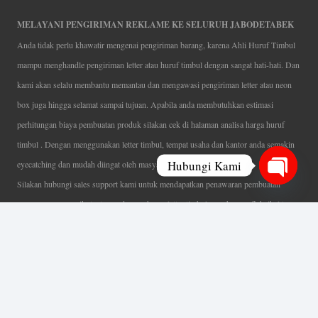
MELAYANI PENGIRIMAN REKLAME KE SELURUH JABODETABEK
Anda tidak perlu khawatir mengenai pengiriman barang, karena Ahli Huruf Timbul
mampu menghandle pengiriman letter atau huruf timbul dengan sangat hati-hati. Dan
kami akan selalu membantu memantau dan mengawasi pengiriman letter atau neon
box juga hingga selamat sampai tujuan. Apabila anda membutuhkan estimasi
perhitungan biaya pembuatan produk silakan cek di halaman analisa harga huruf
timbul . Dengan menggunakan letter timbul, tempat usaha dan kantor anda semakin
Hubungi Kami
eyecatching dan mudah diingat oleh masyarakat.
Silakan hubungi sales support kami untuk mendapatkan penawaran pembuatan
Open
papan nama menarik, tentunya dengan harga letter timbul murah yang fleksibel tanpa
chaty
mengurangi kualitas dari produk itu sendiri. Karena kami selalu mengutamakan
kualitas dalam setiap pembuatan. Mulai dari proses desain yang teliti, pemotongan
menggunakan mesin laser yang presisi, proses produksi yang terampil serta
finishing produk dengan sangat hati-hati.
Coverage Area pelayanan Jakarta, Tangerang, Depok, Bogor, Bekasi.