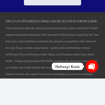
MELAYANI PENGIRIMAN REKLAME KE SELURUH JABODETABEK
Anda tidak perlu khawatir mengenai pengiriman barang, karena Ahli Huruf Timbul
mampu menghandle pengiriman letter atau huruf timbul dengan sangat hati-hati. Dan
kami akan selalu membantu memantau dan mengawasi pengiriman letter atau neon
box juga hingga selamat sampai tujuan. Apabila anda membutuhkan estimasi
perhitungan biaya pembuatan produk silakan cek di halaman analisa harga huruf
timbul . Dengan menggunakan letter timbul, tempat usaha dan kantor anda semakin
Hubungi Kami
eyecatching dan mudah diingat oleh masyarakat.
Silakan hubungi sales support kami untuk mendapatkan penawaran pembuatan
Open
papan nama menarik, tentunya dengan harga letter timbul murah yang fleksibel tanpa
chaty
mengurangi kualitas dari produk itu sendiri. Karena kami selalu mengutamakan
kualitas dalam setiap pembuatan. Mulai dari proses desain yang teliti, pemotongan
menggunakan mesin laser yang presisi, proses produksi yang terampil serta