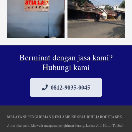
Berminat dengan jasa kami?
Hubungi kami
0812-9035-0045
MELAYANI PENGIRIMAN REKLAME KE SELURUH JABODETABEK
Anda tidak perlu khawatir mengenai pengiriman barang, karena Ahli Huruf Timbul