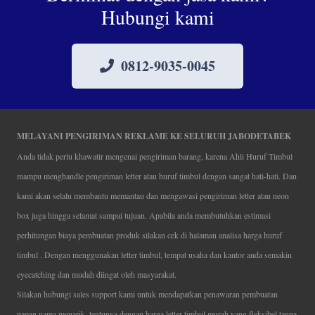
Hubungi kami
0812-9035-0045
MELAYANI PENGIRIMAN REKLAME KE SELURUH JABODETABEK
Anda tidak perlu khawatir mengenai pengiriman barang, karena Ahli Huruf Timbul
mampu menghandle pengiriman letter atau huruf timbul dengan sangat hati-hati. Dan
kami akan selalu membantu memantau dan mengawasi pengiriman letter atau neon
box juga hingga selamat sampai tujuan. Apabila anda membutuhkan estimasi
perhitungan biaya pembuatan produk silakan cek di halaman analisa harga huruf
timbul . Dengan menggunakan letter timbul, tempat usaha dan kantor anda semakin
eyecatching dan mudah diingat oleh masyarakat.
Silakan hubungi sales support kami untuk mendapatkan penawaran pembuatan
papan nama menarik, tentunya dengan harga letter timbul murah yang fleksibel tanpa