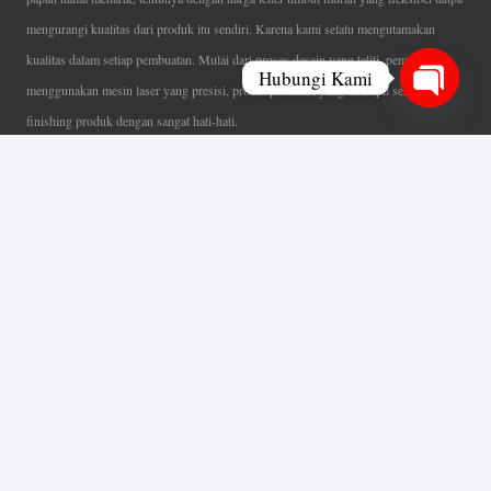
mengurangi kualitas dari produk itu sendiri. Karena kami selalu mengutamakan
kualitas dalam setiap pembuatan. Mulai dari proses desain yang teliti, pemotongan
Hubungi Kami
menggunakan mesin laser yang presisi, proses produksi yang terampil serta
Open
finishing produk dengan sangat hati-hati.
chaty
Coverage Area pelayanan Jakarta, Tangerang, Depok, Bogor, Bekasi.
Ahli Huruf Timbul
Adalah Jasa Ahli Pembuatan Neon Box, Huruf Timbul,
Billboard dan Aneka Macam Reklame Lainnya.
Menu Utama
Beranda
Tentang Kami