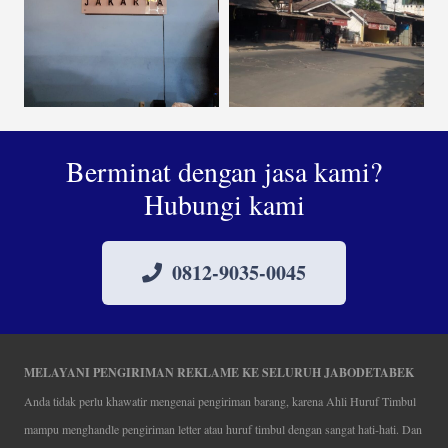
Berminat dengan jasa kami?
Hubungi kami
0812-9035-0045
MELAYANI PENGIRIMAN REKLAME KE SELURUH JABODETABEK
Anda tidak perlu khawatir mengenai pengiriman barang, karena Ahli Huruf Timbul
mampu menghandle pengiriman letter atau huruf timbul dengan sangat hati-hati. Dan