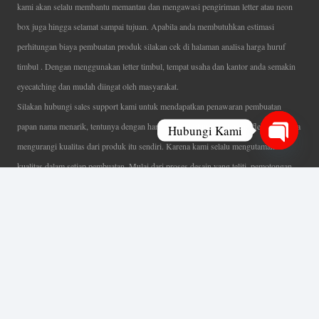
kami akan selalu membantu memantau dan mengawasi pengiriman letter atau neon
box juga hingga selamat sampai tujuan. Apabila anda membutuhkan estimasi
perhitungan biaya pembuatan produk silakan cek di halaman analisa harga huruf
timbul . Dengan menggunakan letter timbul, tempat usaha dan kantor anda semakin
eyecatching dan mudah diingat oleh masyarakat.
Silakan hubungi sales support kami untuk mendapatkan penawaran pembuatan
papan nama menarik, tentunya dengan harga letter timbul murah yang fleksibel tanpa
Hubungi Kami
mengurangi kualitas dari produk itu sendiri. Karena kami selalu mengutamakan
Open
kualitas dalam setiap pembuatan. Mulai dari proses desain yang teliti, pemotongan
chaty
menggunakan mesin laser yang presisi, proses produksi yang terampil serta
finishing produk dengan sangat hati-hati.
Coverage Area pelayanan Jakarta, Tangerang, Depok, Bogor, Bekasi.
Ahli Huruf Timbul
Adalah Jasa Ahli Pembuatan Neon Box, Huruf Timbul,