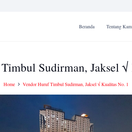
Beranda
Tentang Kam
Timbul Sudirman, Jaksel √ 
Home
Vendor Huruf Timbul Sudirman, Jaksel √ Kualitas No. 1