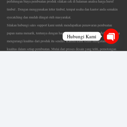
perhitungan biaya pembuatan produk silakan cek di halaman analisa harga huruf
timbul . Dengan menggunakan letter timbul, tempat usaha dan kantor anda semakin
eyecatching dan mudah diingat oleh masyarakat.
Silakan hubungi sales support kami untuk mendapatkan penawaran pembuatan
papan nama menarik, tentunya dengan harga letter timbul murah yang fleksibel tanpa
Hubungi Kami
mengurangi kualitas dari produk itu sendiri. Karena kami selalu mengutamakan
Open
kualitas dalam setiap pembuatan. Mulai dari proses desain yang teliti, pemotongan
chaty
menggunakan mesin laser yang presisi, proses produksi yang terampil serta
finishing produk dengan sangat hati-hati.
Coverage Area pelayanan Jakarta, Tangerang, Depok, Bogor, Bekasi.
Ahli Huruf Timbul
Adalah Jasa Ahli Pembuatan Neon Box, Huruf Timbul,
Billboard dan Aneka Macam Reklame Lainnya.