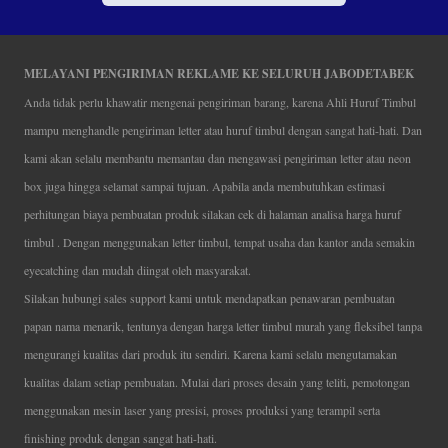
MELAYANI PENGIRIMAN REKLAME KE SELURUH JABODETABEK
Anda tidak perlu khawatir mengenai pengiriman barang, karena Ahli Huruf Timbul
mampu menghandle pengiriman letter atau huruf timbul dengan sangat hati-hati. Dan
kami akan selalu membantu memantau dan mengawasi pengiriman letter atau neon
box juga hingga selamat sampai tujuan. Apabila anda membutuhkan estimasi
perhitungan biaya pembuatan produk silakan cek di halaman analisa harga huruf
timbul . Dengan menggunakan letter timbul, tempat usaha dan kantor anda semakin
eyecatching dan mudah diingat oleh masyarakat.
Silakan hubungi sales support kami untuk mendapatkan penawaran pembuatan
papan nama menarik, tentunya dengan harga letter timbul murah yang fleksibel tanpa
mengurangi kualitas dari produk itu sendiri. Karena kami selalu mengutamakan
kualitas dalam setiap pembuatan. Mulai dari proses desain yang teliti, pemotongan
menggunakan mesin laser yang presisi, proses produksi yang terampil serta
finishing produk dengan sangat hati-hati.