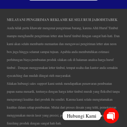
MELAYANI PENGIRIMAN REKLAME KE SELURUH JABODETABEK
Anda tidak perlu khawatir mengenai pengiriman barang, karena Ahli Huruf Timbul
mampu menghandle pengiriman letter atau huruf timbul dengan sangat hati-hati. Dan
kami akan selalu membantu memantau dan mengawasi pengiriman letter atau neon
box juga hingga selamat sampai tujuan. Apabila anda membutuhkan estimasi
perhitungan biaya pembuatan produk silakan cek di halaman analisa harga huruf
timbul . Dengan menggunakan letter timbul, tempat usaha dan kantor anda semakin
eyecatching dan mudah diingat oleh masyarakat.
Silakan hubungi sales support kami untuk mendapatkan penawaran pembuatan
papan nama menarik, tentunya dengan harga letter timbul murah yang fleksibel tanpa
mengurangi kualitas dari produk itu sendiri. Karena kami selalu mengutamakan
kualitas dalam setiap pembuatan. Mulai dari proses desain yang teliti, pemotongan
Hubungi Kami
menggunakan mesin laser yang presisi, proses produksi yang terampil serta
finishing produk dengan sangat hati-hati.
Open