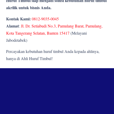
Huruf Timbul siap menjadi solusi kebutuhan huruf timbul
akrilik untuk bisnis Anda.
Kontak Kami:
0812-9035-0045
Alamat
:
Jl. Dr. Setiabudi No.3, Pamulang Barat, Pamulang,
Kota Tangerang Selatan, Banten 15417
(Melayani
Jabodetabek)
Percayakan kebutuhan huruf timbul Anda kepada ahlinya,
hanya di Ahli Huruf Timbul!