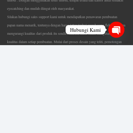
timbul . Dengan menggunakan letter timbul, tempat usaha dan kantor anda semakin
eyecatching dan mudah diingat oleh masyarakat.
Silakan hubungi sales support kami untuk mendapatkan penawaran pembuatan
papan nama menarik, tentunya dengan harga letter timbul murah yang fleksibel tanpa
Hubungi Kami
mengurangi kualitas dari produk itu sendiri. Karena kami selalu mengutamakan
Open
kualitas dalam setiap pembuatan. Mulai dari proses desain yang teliti, pemotongan
chaty
menggunakan mesin laser yang presisi, proses produksi yang terampil serta
finishing produk dengan sangat hati-hati.
Coverage Area pelayanan Jakarta, Tangerang, Depok, Bogor, Bekasi.
Ahli Huruf Timbul
Adalah Jasa Ahli Pembuatan Neon Box, Huruf Timbul,
Billboard dan Aneka Macam Reklame Lainnya.
Menu Utama