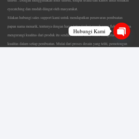
timbul . Dengan menggunakan letter timbul, tempat usaha dan kantor anda semakin
eyecatching dan mudah diingat oleh masyarakat.
Silakan hubungi sales support kami untuk mendapatkan penawaran pembuatan
papan nama menarik, tentunya dengan harga letter timbul murah yang fleksibel tanpa
Hubungi Kami
mengurangi kualitas dari produk itu sendiri. Karena kami selalu mengutamakan
Open
kualitas dalam setiap pembuatan. Mulai dari proses desain yang teliti, pemotongan
chaty
menggunakan mesin laser yang presisi, proses produksi yang terampil serta
finishing produk dengan sangat hati-hati.
Coverage Area pelayanan Jakarta, Tangerang, Depok, Bogor, Bekasi.
Ahli Huruf Timbul
Adalah Jasa Ahli Pembuatan Neon Box, Huruf Timbul,
Billboard dan Aneka Macam Reklame Lainnya.
Menu Utama