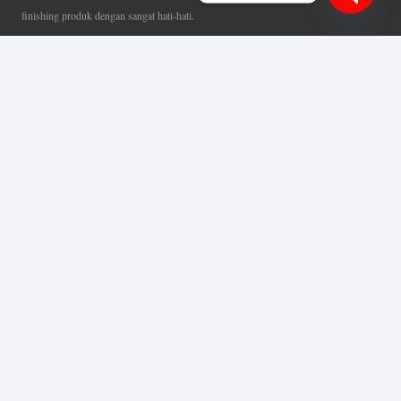
finishing produk dengan sangat hati-hati.
Open
Coverage Area pelayanan Jakarta, Tangerang, Depok, Bogor, Bekasi.
chaty
Ahli Huruf Timbul
Adalah Jasa Ahli Pembuatan Neon Box, Huruf Timbul,
Billboard dan Aneka Macam Reklame Lainnya.
Menu Utama
Beranda
Tentang Kami
Layanan Kami
Portofolio