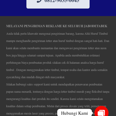
0812-9035-0045
MELAYANI PENGIRIMAN REKLAME KE SELURUH JABODETABEK
Anda tidak perlu khawatir mengenai pengiriman barang, karena Ahli Huruf Timbul
mampu menghandle pengiriman letter atau huruf timbul dengan sangat hati-hati. Dan
kami akan selalu membantu memantau dan mengawasi pengiriman letter atau neon
box juga hingga selamat sampai tujuan. Apabila anda membutuhkan estimasi
perhitungan biaya pembuatan produk silakan cek di halaman analisa harga huruf
timbul . Dengan menggunakan letter timbul, tempat usaha dan kantor anda semakin
eyecatching dan mudah diingat oleh masyarakat.
Silakan hubungi sales support kami untuk mendapatkan penawaran pembuatan
papan nama menarik, tentunya dengan harga letter timbul murah yang fleksibel tanpa
mengurangi kualitas dari produk itu sendiri. Karena kami selalu mengutamakan
kualitas dalam setiap pembuatan. Mulai dari proses desain yang teliti, pemotongan
Hubungi Kami
menggunakan mesin laser yang presisi, proses produksi yang terampil serta