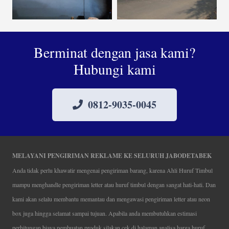
Berminat dengan jasa kami?
Hubungi kami
0812-9035-0045
MELAYANI PENGIRIMAN REKLAME KE SELURUH JABODETABEK
Anda tidak perlu khawatir mengenai pengiriman barang, karena Ahli Huruf Timbul
mampu menghandle pengiriman letter atau huruf timbul dengan sangat hati-hati. Dan
kami akan selalu membantu memantau dan mengawasi pengiriman letter atau neon
box juga hingga selamat sampai tujuan. Apabila anda membutuhkan estimasi
perhitungan biaya pembuatan produk silakan cek di halaman analisa harga huruf