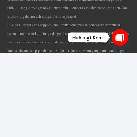
timbul . Dengan menggunakan letter timbul, tempat usaha dan kantor anda semakin
eyecatching dan mudah diingat oleh masyarakat.
Silakan hubungi sales support kami untuk mendapatkan penawaran pembuatan
papan nama menarik, tentunya dengan harga letter timbul murah yang fleksibel tanpa
Hubungi Kami
mengurangi kualitas dari produk itu sendiri. Karena kami selalu mengutamakan
Open
kualitas dalam setiap pembuatan. Mulai dari proses desain yang teliti, pemotongan
chaty
menggunakan mesin laser yang presisi, proses produksi yang terampil serta
finishing produk dengan sangat hati-hati.
Coverage Area pelayanan Jakarta, Tangerang, Depok, Bogor, Bekasi.
Ahli Huruf Timbul
Adalah Jasa Ahli Pembuatan Neon Box, Huruf Timbul,
Billboard dan Aneka Macam Reklame Lainnya.