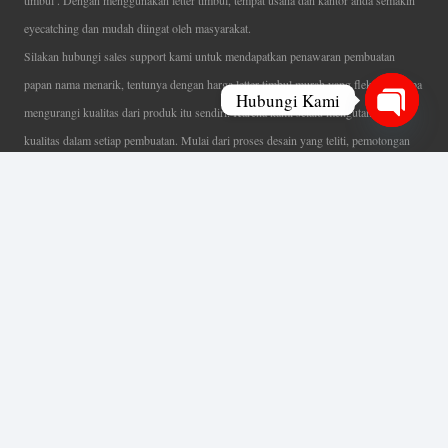
timbul . Dengan menggunakan letter timbul, tempat usaha dan kantor anda semakin
eyecatching dan mudah diingat oleh masyarakat.
Silakan hubungi sales support kami untuk mendapatkan penawaran pembuatan
papan nama menarik, tentunya dengan harga letter timbul murah yang fleksibel tanpa
Hubungi Kami
mengurangi kualitas dari produk itu sendiri. Karena kami selalu mengutamakan
Open
kualitas dalam setiap pembuatan. Mulai dari proses desain yang teliti, pemotongan
chaty
menggunakan mesin laser yang presisi, proses produksi yang terampil serta
finishing produk dengan sangat hati-hati.
Coverage Area pelayanan Jakarta, Tangerang, Depok, Bogor, Bekasi.
Ahli Huruf Timbul
Adalah Jasa Ahli Pembuatan Neon Box, Huruf Timbul,
Billboard dan Aneka Macam Reklame Lainnya.
Menu Utama