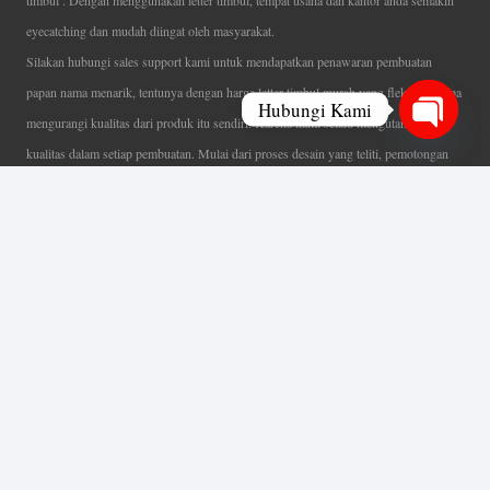
timbul . Dengan menggunakan letter timbul, tempat usaha dan kantor anda semakin
eyecatching dan mudah diingat oleh masyarakat.
Silakan hubungi sales support kami untuk mendapatkan penawaran pembuatan
papan nama menarik, tentunya dengan harga letter timbul murah yang fleksibel tanpa
Hubungi Kami
mengurangi kualitas dari produk itu sendiri. Karena kami selalu mengutamakan
Open
kualitas dalam setiap pembuatan. Mulai dari proses desain yang teliti, pemotongan
chaty
menggunakan mesin laser yang presisi, proses produksi yang terampil serta
finishing produk dengan sangat hati-hati.
Coverage Area pelayanan Jakarta, Tangerang, Depok, Bogor, Bekasi.
Ahli Huruf Timbul
Adalah Jasa Ahli Pembuatan Neon Box, Huruf Timbul,
Billboard dan Aneka Macam Reklame Lainnya.
Menu Utama