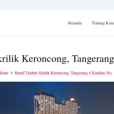
Beranda
Tentang Kam
rilik Keroncong, Tangerang 
Home
Huruf Timbul Akrilik Keroncong, Tangerang √ Kualitas No. 