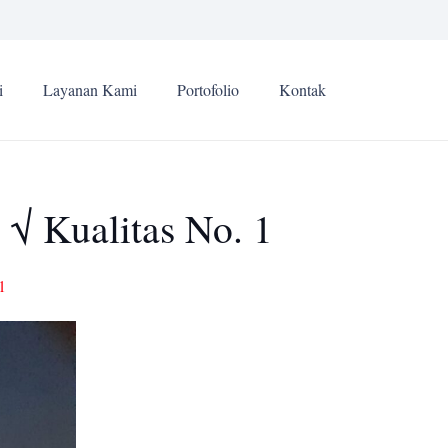
i
Layanan Kami
Portofolio
Kontak
√ Kualitas No. 1
1