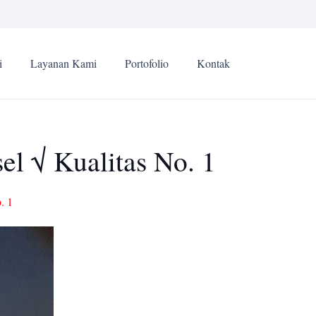
i
Layanan Kami
Portofolio
Kontak
l √ Kualitas No. 1
. 1