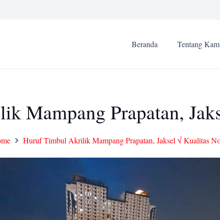
Beranda
Tentang Kam
lik Mampang Prapatan, Jakse
ome
Huruf Timbul Akrilik Mampang Prapatan, Jaksel √ Kualitas No