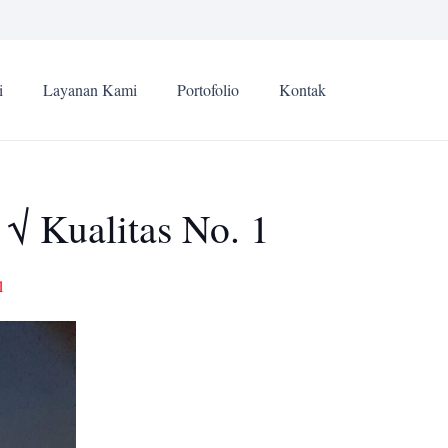
i
Layanan Kami
Portofolio
Kontak
√ Kualitas No. 1
1