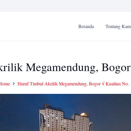
Beranda
Tentang Kam
rilik Megamendung, Bogor 
Home
Huruf Timbul Akrilik Megamendung, Bogor √ Kualitas No. 