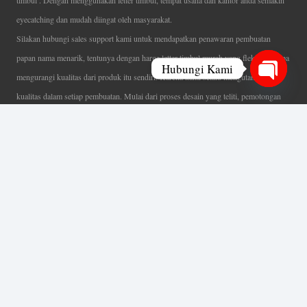
timbul . Dengan menggunakan letter timbul, tempat usaha dan kantor anda semakin
eyecatching dan mudah diingat oleh masyarakat.
Silakan hubungi sales support kami untuk mendapatkan penawaran pembuatan
papan nama menarik, tentunya dengan harga letter timbul murah yang fleksibel tanpa
Hubungi Kami
mengurangi kualitas dari produk itu sendiri. Karena kami selalu mengutamakan
Open
kualitas dalam setiap pembuatan. Mulai dari proses desain yang teliti, pemotongan
chaty
menggunakan mesin laser yang presisi, proses produksi yang terampil serta
finishing produk dengan sangat hati-hati.
Coverage Area pelayanan Jakarta, Tangerang, Depok, Bogor, Bekasi.
Ahli Huruf Timbul
Adalah Jasa Ahli Pembuatan Neon Box, Huruf Timbul,
Billboard dan Aneka Macam Reklame Lainnya.
Menu Utama