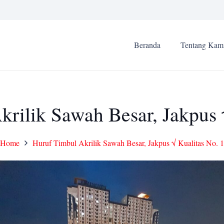
Beranda
Tentang Kam
rilik Sawah Besar, Jakpus 
Home
Huruf Timbul Akrilik Sawah Besar, Jakpus √ Kualitas No. 1