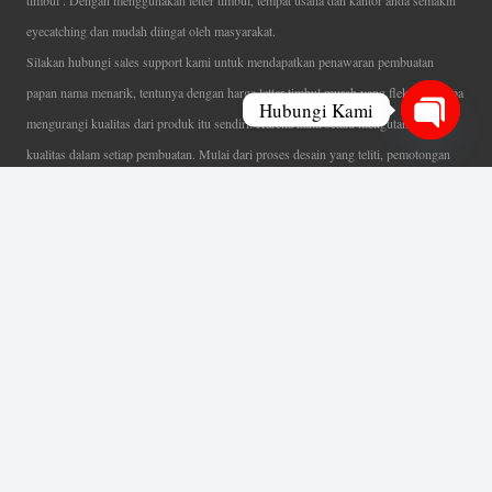
timbul . Dengan menggunakan letter timbul, tempat usaha dan kantor anda semakin
eyecatching dan mudah diingat oleh masyarakat.
Silakan hubungi sales support kami untuk mendapatkan penawaran pembuatan
papan nama menarik, tentunya dengan harga letter timbul murah yang fleksibel tanpa
Hubungi Kami
mengurangi kualitas dari produk itu sendiri. Karena kami selalu mengutamakan
Open
kualitas dalam setiap pembuatan. Mulai dari proses desain yang teliti, pemotongan
chaty
menggunakan mesin laser yang presisi, proses produksi yang terampil serta
finishing produk dengan sangat hati-hati.
Coverage Area pelayanan Jakarta, Tangerang, Depok, Bogor, Bekasi.
Ahli Huruf Timbul
Adalah Jasa Ahli Pembuatan Neon Box, Huruf Timbul,
Billboard dan Aneka Macam Reklame Lainnya.
Menu Utama