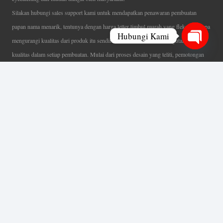
Silakan hubungi sales support kami untuk mendapatkan penawaran pembuatan
papan nama menarik, tentunya dengan harga letter timbul murah yang fleksibel tanpa
Hubungi Kami
mengurangi kualitas dari produk itu sendiri. Karena kami selalu mengutamakan
kualitas dalam setiap pembuatan. Mulai dari proses desain yang teliti, pemotongan
Open
menggunakan mesin laser yang presisi, proses produksi yang terampil serta
chaty
finishing produk dengan sangat hati-hati.
Coverage Area pelayanan Jakarta, Tangerang, Depok, Bogor, Bekasi.
Ahli Huruf Timbul
Adalah Jasa Ahli Pembuatan Neon Box, Huruf Timbul,
Billboard dan Aneka Macam Reklame Lainnya.
Menu Utama
Beranda