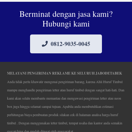
Berminat dengan jasa kami?
Hubungi kami
0812-9035-0045
MELAYANI PENGIRIMAN REKLAME KE SELURUH JABODETABEK
Anda tidak perlu khawatir mengenai pengiriman barang, karena Ahli Huruf Timbul
mampu menghandle pengiriman letter atau huruf timbul dengan sangat hati-hati. Dan
kami akan selalu membantu memantau dan mengawasi pengiriman letter atau neon
box juga hingga selamat sampai tujuan. Apabila anda membutuhkan estimasi
perhitungan biaya pembuatan produk silakan cek di halaman analisa harga huruf
timbul . Dengan menggunakan letter timbul, tempat usaha dan kantor anda semakin
eyecatching dan mudah diingat oleh masyarakat.