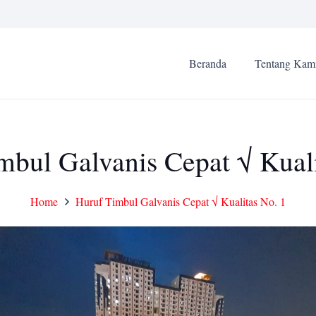
Beranda
Tentang Kam
mbul Galvanis Cepat √ Kuali
Home
Huruf Timbul Galvanis Cepat √ Kualitas No. 1