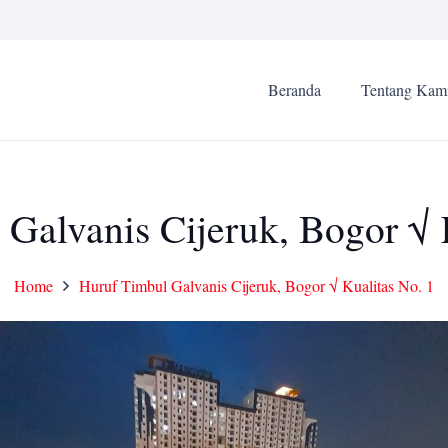
Beranda
Tentang Kam
Galvanis Cijeruk, Bogor √ 
Home
Huruf Timbul Galvanis Cijeruk, Bogor √ Kualitas No. 1