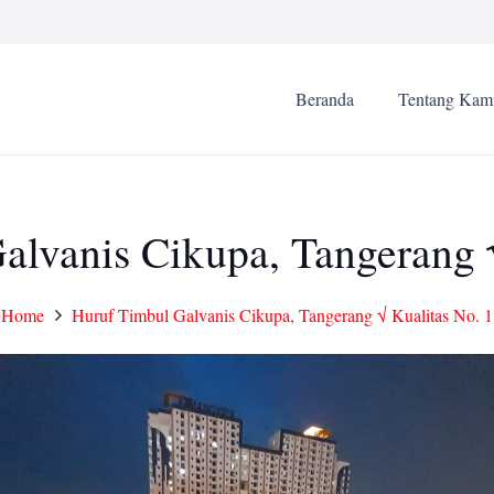
Beranda
Tentang Kam
alvanis Cikupa, Tangerang √
Home
Huruf Timbul Galvanis Cikupa, Tangerang √ Kualitas No. 1