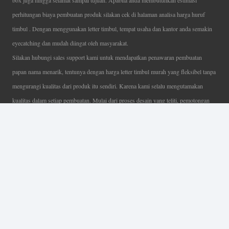
box juga hingga selamat sampai tujuan. Apabila anda membutuhkan estimasi
perhitungan biaya pembuatan produk silakan cek di halaman analisa harga huruf
timbul . Dengan menggunakan letter timbul, tempat usaha dan kantor anda semakin
eyecatching dan mudah diingat oleh masyarakat.
Silakan hubungi sales support kami untuk mendapatkan penawaran pembuatan
papan nama menarik, tentunya dengan harga letter timbul murah yang fleksibel tanpa
mengurangi kualitas dari produk itu sendiri. Karena kami selalu mengutamakan
kualitas dalam setiap pembuatan. Mulai dari proses desain yang teliti, pemotongan
menggunakan mesin laser yang presisi, proses produksi yang terampil serta
finishing produk dengan sangat hati-hati.
Coverage Area pelayanan Jakarta, Tangerang, Depok, Bogor, Bekasi.
Ahli Huruf Timbul
Adalah Jasa Ahli Pembuatan Neon Box, Huruf Timbul,
Billboard dan Aneka Macam Reklame Lainnya.