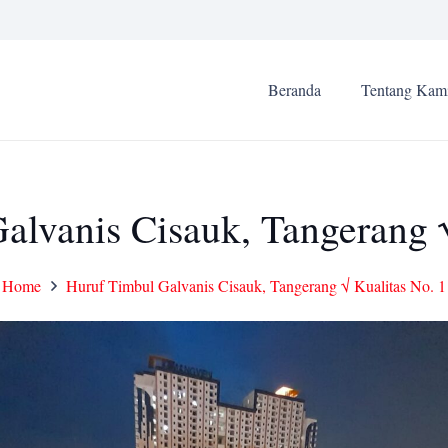
Beranda
Tentang Kam
alvanis Cisauk, Tangerang √
Home
Huruf Timbul Galvanis Cisauk, Tangerang √ Kualitas No. 1