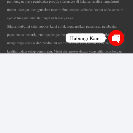
perhitungan biaya pembuatan produk silakan cek di halaman analisa harga huruf
timbul . Dengan menggunakan letter timbul, tempat usaha dan kantor anda semakin
eyecatching dan mudah diingat oleh masyarakat.
Silakan hubungi sales support kami untuk mendapatkan penawaran pembuatan
papan nama menarik, tentunya dengan harga letter timbul murah yang fleksibel tanpa
Hubungi Kami
mengurangi kualitas dari produk itu sendiri. Karena kami selalu mengutamakan
Open
kualitas dalam setiap pembuatan. Mulai dari proses desain yang teliti, pemotongan
chaty
menggunakan mesin laser yang presisi, proses produksi yang terampil serta
finishing produk dengan sangat hati-hati.
Coverage Area pelayanan Jakarta, Tangerang, Depok, Bogor, Bekasi.
Ahli Huruf Timbul
Adalah Jasa Ahli Pembuatan Neon Box, Huruf Timbul,
Billboard dan Aneka Macam Reklame Lainnya.