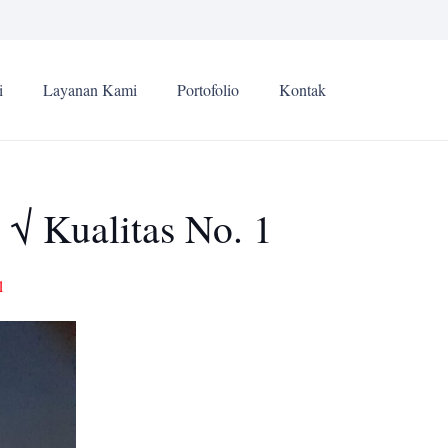
i
Layanan Kami
Portofolio
Kontak
 √ Kualitas No. 1
1