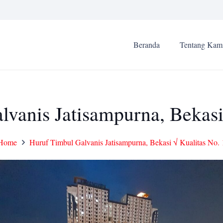
Beranda
Tentang Kam
vanis Jatisampurna, Bekasi
Home
Huruf Timbul Galvanis Jatisampurna, Bekasi √ Kualitas No. 