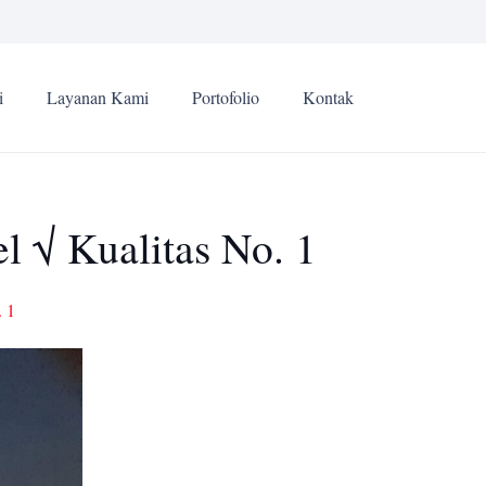
i
Layanan Kami
Portofolio
Kontak
l √ Kualitas No. 1
. 1