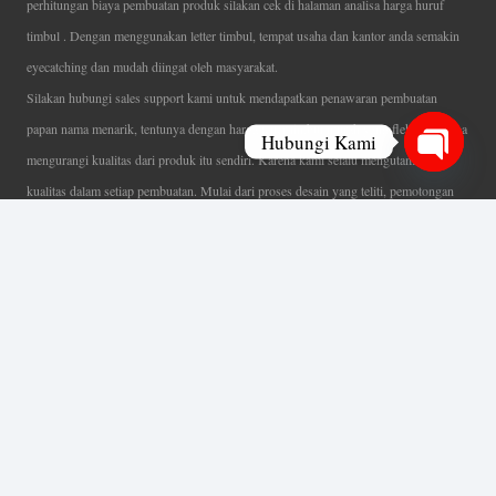
perhitungan biaya pembuatan produk silakan cek di halaman analisa harga huruf
timbul . Dengan menggunakan letter timbul, tempat usaha dan kantor anda semakin
eyecatching dan mudah diingat oleh masyarakat.
Silakan hubungi sales support kami untuk mendapatkan penawaran pembuatan
papan nama menarik, tentunya dengan harga letter timbul murah yang fleksibel tanpa
Hubungi Kami
mengurangi kualitas dari produk itu sendiri. Karena kami selalu mengutamakan
Open
kualitas dalam setiap pembuatan. Mulai dari proses desain yang teliti, pemotongan
chaty
menggunakan mesin laser yang presisi, proses produksi yang terampil serta
finishing produk dengan sangat hati-hati.
Coverage Area pelayanan Jakarta, Tangerang, Depok, Bogor, Bekasi.
Ahli Huruf Timbul
Adalah Jasa Ahli Pembuatan Neon Box, Huruf Timbul,
Billboard dan Aneka Macam Reklame Lainnya.