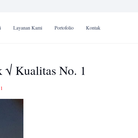
i
Layanan Kami
Portofolio
Kontak
 √ Kualitas No. 1
 1