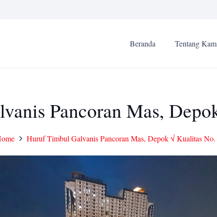
Beranda
Tentang Kam
vanis Pancoran Mas, Depok
Home
Huruf Timbul Galvanis Pancoran Mas, Depok √ Kualitas No.