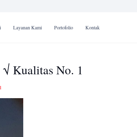
i
Layanan Kami
Portofolio
Kontak
 √ Kualitas No. 1
1