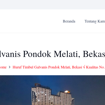
Beranda
Tentang Kam
vanis Pondok Melati, Bekasi
ome
Huruf Timbul Galvanis Pondok Melati, Bekasi √ Kualitas No.