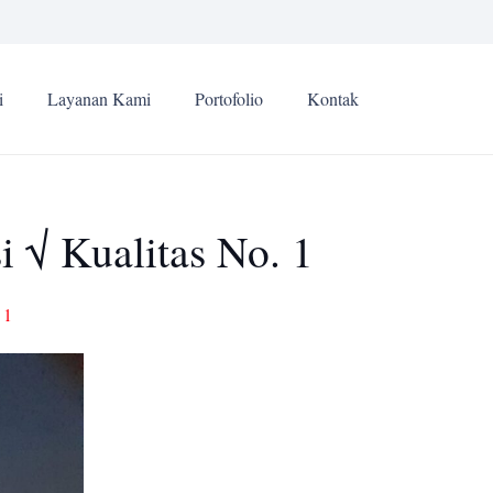
i
Layanan Kami
Portofolio
Kontak
 √ Kualitas No. 1
 1