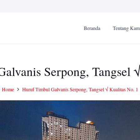
Beranda
Tentang Kam
alvanis Serpong, Tangsel √
Home
Huruf Timbul Galvanis Serpong, Tangsel √ Kualitas No. 1