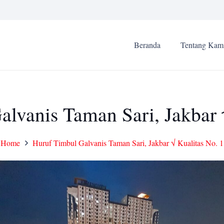
Beranda
Tentang Kam
lvanis Taman Sari, Jakbar 
Home
Huruf Timbul Galvanis Taman Sari, Jakbar √ Kualitas No. 1